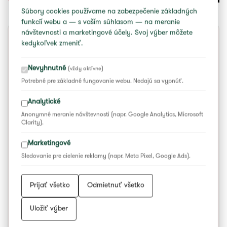
Súbory cookies používame na zabezpečenie základných
funkcií webu a — s vaším súhlasom — na meranie
návštevnosti a marketingové účely. Svoj výber môžete
kedykoľvek zmeniť.
SOBOTA
1. 7.
13:00
Nevyhnutné
(vždy aktívne)
do 14:00
Potrebné pre základné fungovanie webu. Nedajú sa vypnúť.
Analytické
ESENCIA folklóru Košického kraja
Anonymné meranie návštevnosti (napr. Google Analytics, Microsoft
Clarity).
Program jednotlivcov a kolektívov z Košického kraja,
ocenených na súťažiach a prehliadkach v oblasti tradičnej
Marketingové
ľudovej kultúry
Sledovanie pre cielenie reklamy (napr. Meta Pixel, Google Ads).
Pripravilo:
Centrum kultúry Košického kraja
Námet, réžia:
Marianna Svoreňová
Prijať všetko
Odmietnuť všetko
Inšpícia:
Lenka Gogová, Zsuzsanna Cehelská
Uložiť výber
Moderátorka:
Michaela Valíková