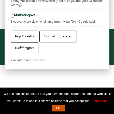
Anonymné meranie návštevnosti (napr. Google Analytics, Microsoft
Etnodom
Clarity).
Marketingové
Sledovanie pre cielenie reklamy (napr. Meta Pixel, Google Ads).
Prijať všetko
Odmietnuť všetko
Vyhlásenie o ochrane súkromia
|
Všeobecné podmienky súťaží
|
Nastavenia cookies
Uložiť výber
2023 © Národné osvetové centrum
Viac informácií o cookies
Facebook
YouTube
Instagram
WEB/WWW
RSS
Feed
We use cookies to ensure that you have the best experience on our website. If
you continue to use this site we assume that you accept this.
Learn more
OK