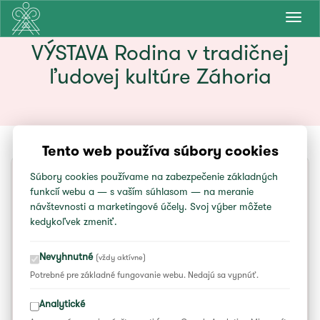
Prepn
navig
VÝSTAVA Rodina v tradičnej
ľudovej kultúre Záhoria
Tento web používa súbory cookies
Súbory cookies používame na zabezpečenie základných
funkcií webu a — s vaším súhlasom — na meranie
SOBOTA
1. 7.
návštevnosti a marketingové účely. Svoj výber môžete
10:00
kedykoľvek zmeniť.
do 17:30
Nevyhnutné
(vždy aktívne)
Potrebné pre základné fungovanie webu. Nedajú sa vypnúť.
VÝSTAVA Rodina v tradičnej ľudovej
kultúre Záhoria
Analytické