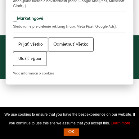
Anonymné meranie návštevnosti (napr. Google Analytics, Microsoft
Etnodom
Clarity).
Marketingové
Sledovanie pre cielenie reklamy (napr. Meta Pixel, Google Ads).
Prijať všetko
Odmietnuť všetko
Vyhlásenie o ochrane súkromia
|
Všeobecné podmienky súťaží
|
Nastavenia cookies
Uložiť výber
2023 © Národné osvetové centrum
Viac informácií o cookies
Facebook
YouTube
Instagram
WEB/WWW
RSS
Feed
We use cookies to ensure that you have the best experience on our website. If
you continue to use this site we assume that you accept this.
Learn more
OK