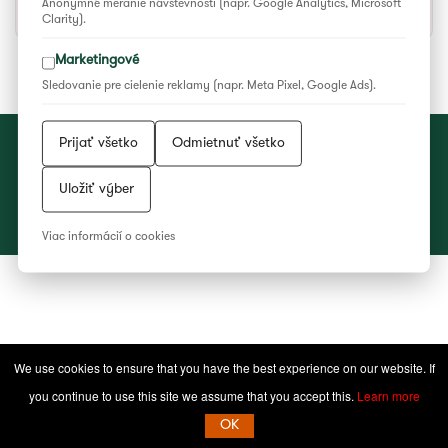
Anonymné meranie návštevnosti (napr. Google Analytics, Microsoft
Etnodom
Clarity).
Marketingové
Sledovanie pre cielenie reklamy (napr. Meta Pixel, Google Ads).
Prijať všetko
Odmietnuť všetko
Vyhlásenie o ochrane súkromia
|
Všeobecné podmienky súťaží
|
Nastavenia cookies
Uložiť výber
2023 © Národné osvetové centrum
Viac informácií o cookies
Facebook
YouTube
Instagram
WEB/WWW
RSS
Feed
We use cookies to ensure that you have the best experience on our website. If
you continue to use this site we assume that you accept this.
Learn more
OK