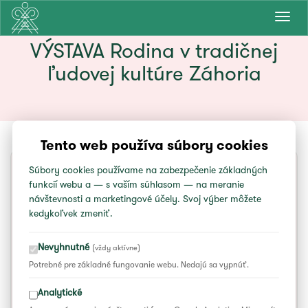
Prepn
navig
VÝSTAVA Rodina v tradičnej
ľudovej kultúre Záhoria
Tento web používa súbory cookies
Súbory cookies používame na zabezpečenie základných
funkcií webu a — s vaším súhlasom — na meranie
NEDEĽA
2. 7.
návštevnosti a marketingové účely. Svoj výber môžete
10:00
kedykoľvek zmeniť.
do 13:00
Nevyhnutné
(vždy aktívne)
Potrebné pre základné fungovanie webu. Nedajú sa vypnúť.
VÝSTAVA Rodina v tradičnej ľudovej
kultúre Záhoria
Analytické