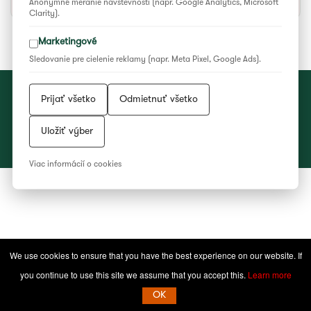
Anonymné meranie návštevnosti (napr. Google Analytics, Microsoft
Clarity).
Marketingové
Sledovanie pre cielenie reklamy (napr. Meta Pixel, Google Ads).
Vyhlásenie o ochrane súkromia
|
Všeobecné podmienky súťaží
|
Prijať všetko
Odmietnuť všetko
Nastavenia cookies
2023 © Národné osvetové centrum
Uložiť výber
Facebook
YouTube
Instagram
WEB/WWW
RSS
Viac informácií o cookies
Feed
We use cookies to ensure that you have the best experience on our website. If
you continue to use this site we assume that you accept this.
Learn more
OK