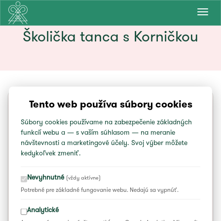
Prepn
navig
Školička tanca s Korničkou
Tento web používa súbory cookies
Súbory cookies používame na zabezpečenie základných
SOBOTA
1. 7.
funkcií webu a — s vaším súhlasom — na meranie
15:45
návštevnosti a marketingové účely. Svoj výber môžete
do 16:15
kedykoľvek zmeniť.
Školička tanca s Korničkou
Nevyhnutné
(vždy aktívne)
Potrebné pre základné fungovanie webu. Nedajú sa vypnúť.
Lektor:
Vlado Mišík
Analytické
Humno