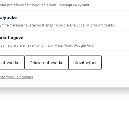
bné pre základné fungovanie webu. Nedajú sa vypnúť.
alytické
mné meranie návštevnosti (napr. Google Analytics, Microsoft Clarity).
rketingové
vanie pre cielenie reklamy (napr. Meta Pixel, Google Ads).
rane súkromia
|
Všeobecné podmienky súťaží
|
Kontakty
|
2025 © Národné osvetové centrum
ijať všetko
Odmietnuť všetko
Uložiť výber
Facebook
YouTube
Instagram
WEB/WWW
RSS
informácií o cookies
Feed