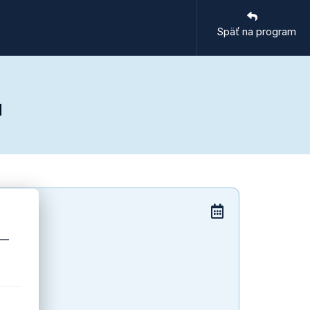
Späť na program
u
 —