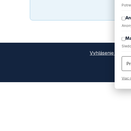
Potre
An
Anony
Ma
Sledo
Vyhlásenie o och
Pr
Viac 