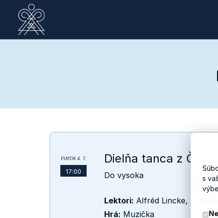
Dielňa tanca z Čier
PIATOK
4. 7.
Súbo
17:00
Do vysoka
s va
výbe
Lektori:
Alfréd Lincke, Martin
Ne
Hrá:
Muzička