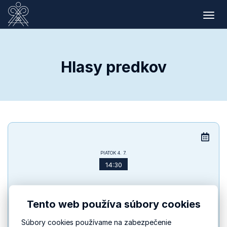
Prep
navig
Hlasy predkov
PIATOK
4. 7.
14:30
Hlasy predkov
Tento web používa súbory cookies
Zo špišskej kasti
Súbory cookies používame na zabezpečenie