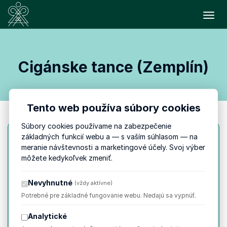
Prepn
Cigánske tance (Zemplín)
Tento web používa súbory cookies
Súbory cookies používame na zabezpečenie
základných funkcií webu a — s vaším súhlasom — na
meranie návštevnosti a marketingové účely. Svoj výber
PIATOK
3. 7.
môžete kedykoľvek zmeniť.
16:45
do 17:30
Nevyhnutné
(vždy aktívne)
Potrebné pre základné fungovanie webu. Nedajú sa vypnúť.
Cigánske tance (Zemplín)
Analytické
Tanečná dielňa