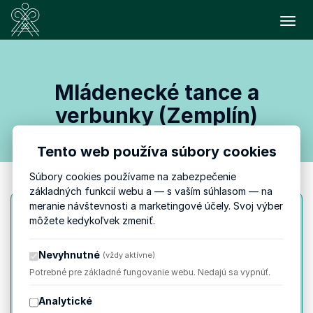
Prepn
Mládenecké tance a
verbunky (Zemplín)
Tento web používa súbory cookies
Súbory cookies používame na zabezpečenie
základných funkcií webu a — s vaším súhlasom — na
meranie návštevnosti a marketingové účely. Svoj výber
môžete kedykoľvek zmeniť.
PIATOK
3. 7.
15:30
Nevyhnutné
(vždy aktívne)
do 16:00
Potrebné pre základné fungovanie webu. Nedajú sa vypnúť.
Analytické
Mládenecké tance a verbunky