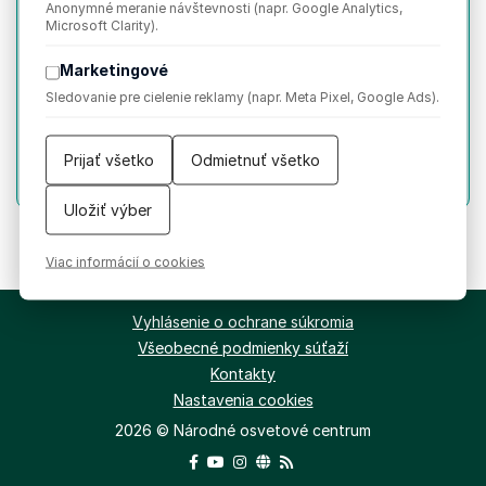
Anonymné meranie návštevnosti (napr. Google Analytics,
(Zemplín)
Microsoft Clarity).
Tanečná dielňa
Marketingové
Sledovanie pre cielenie reklamy (napr. Meta Pixel, Google Ads).
Tanečný lektor:
Peter Vajda
Hrá:
ĽH Mateja Topoľovského
Prijať všetko
Odmietnuť všetko
Tancovisko
Uložiť výber
Viac informácií o cookies
Vyhlásenie o ochrane súkromia
Všeobecné podmienky súťaží
Kontakty
Nastavenia cookies
2026 © Národné osvetové centrum
Facebook
YouTube
Instagram
WEB/WWW
RSS