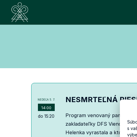
NESMRTEĽNÁ PIES
NEDEĽA
5. 7.
14:00
Program venovaný pamiatke v
do 15:20
Súbo
zakladateľky DFS Vienok. Pren
s va
Helenka vyrastala a ktoré sa s
výbe