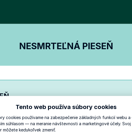
NESMRTEĽNÁ PIESEŇ
EŇ
Tento web používa súbory cookies
ýznamnej osobnosti choreografie detského ľudového tanc
ry cookies používame na zabezpečenie základných funkcií webu a
esme sa do sveta operného spevu, divadla a rýdzeho skal
ším súhlasom — na meranie návštevnosti a marketingové účely. Svoj
talo studňou jej inšpirácií v javiskovej tvorbe. Helenka bo
r môžete kedykoľvek zmeniť.