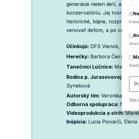
generácie nielen detí, ale aj i
konzervatóriu. Jej tvorba je 
Ne
historické, bájne, rozprávkové
Potre
venovať deťom, a po celý živo
An
Anony
Účinkujú:
DFS Vienok, ĽH Vien
Herečky:
Barbora Čierniková,
Ma
Sledo
Tanečníci Lúčnice:
Marek Čie
Rodina p. Jurasovovej:
Barbo
Pr
Syneková
Autorský tím:
Veronika Brvení
Viac 
Odborná spolupráca:
Mirosla
Videoprodukcia a strih:
Marek
Inšpícia:
Lucia Piovarči, Elen