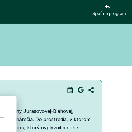
Späť na program
a Heleny Jurasovovej-Blahovej,
 —
ického nárečia. Do prostredia, v ktorom
la studnicou, ktorý ovplyvnil mnohé