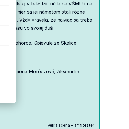
 divadle aj v televízii, učila na VŠMU i na
ncov a hier sa jej námetom stali rôzne
ej otec. Vždy vravela, že najviac sa treba
mu hlasu vo svojej duši.
reja Záhorca, Spjevule ze Skalice
adyka
ahová, Simona Moróczová, Alexandra
Veľká scéna – amfiteáter