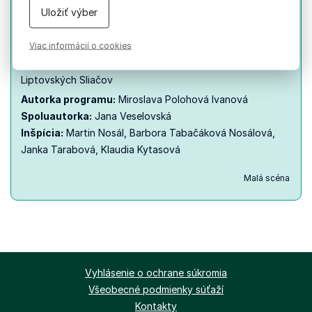
Uložiť výber
Účinkujú:
FSk Kriváň z Východnej, FZ Stráne z Važca, FSk
Viac informácií o cookies
Tepličan z Liptovskej Tepličky, FSk Poludnica zo Závažnej
Poruby, FSk Podšíp zo Stankovian, FSk Sliačanka z
Liptovských Sliačov
Autorka programu:
Miroslava Polohová Ivanová
Spoluautorka:
Jana Veselovská
Inšpícia:
Martin Nosál, Barbora Tabačáková Nosálová,
Janka Tarabová, Klaudia Kytasová
Malá scéna
Vyhlásenie o ochrane súkromia
Všeobecné podmienky súťaží
Kontakty