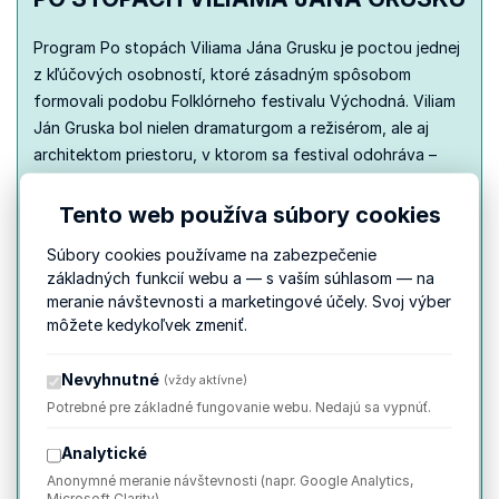
Program Po stopách Viliama Jána Grusku je poctou jednej
z kľúčových osobností, ktoré zásadným spôsobom
formovali podobu Folklórneho festivalu Východná. Viliam
Ján Gruska bol nielen dramaturgom a režisérom, ale aj
architektom priestoru, v ktorom sa festival odohráva –
jeho rukopis nesie aj pôvodný amfiteáter, ktorý sa stal
prirodzeným domovom festivalu.
Tento web používa súbory cookies
Jeho tvorba bola postavená na hlbokom porozumení
Súbory cookies používame na zabezpečenie
tradícii a zároveň na odvahe hľadať nové javiskové formy.
základných funkcií webu a — s vaším súhlasom — na
Programy ako Tichá krása, Ornamentníky či cyklus
meranie návštevnosti a marketingové účely. Svoj výber
Rodokmeň zeme dodnes patria k vrcholom festivalovej
môžete kedykoľvek zmeniť.
dramaturgie a ukazujú, ako možno tradíciu uchopiť ako
živý výpovedný a umelecky silný celok.
Nevyhnutné
(vždy aktívne)
Program približuje Gruskovu osobnosť a jeho tvorivý
Potrebné pre základné fungovanie webu. Nedajú sa vypnúť.
odkaz prostredníctvom obrazu, hudby a pohybu. Divák
Analytické
bude mať po desaťročiach jedinečnú príležitosť znovu
Anonymné meranie návštevnosti (napr. Google Analytics,
zažiť ikonické výjavy, ktoré sa stali symbolom jeho tvorby.
Microsoft Clarity).