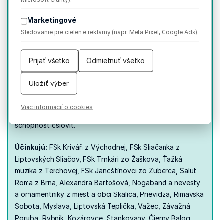
Na javisko sa vracajú Ornamentníky – ženy a muži v
autentických krojoch nesúci v rukách vyšívané plátna, živé
Marketingové
nositeľky ornamentu ako výrazu pamäti krajiny. Spolu s
Sledovanie pre cielenie reklamy (napr. Meta Pixel, Google Ads).
nimi ožije aj obraz Tichej krásy – ženské postavy v
svadobných krojoch, ktoré v jednoduchosti a dôstojnosti
Prijať všetko
Odmietnuť všetko
nesú silu tradície.
Program tak nie je len spomienkou, ale návratom k
Uložiť výber
výnimočným momentom festivalovej histórie. Je to návrat
v čase, ktorý však nepôsobí nostalgicky – naopak,
Viac informácií o cookies
pripomína, že tieto obrazy majú aj dnes svoju silu a
schopnosť osloviť.
Účinkujú:
FSk Kriváň z Východnej, FSk Sliačanka z
Liptovských Sliačov, FSk Trnkári zo Žaškova, Ťažká
muzika z Terchovej, FSk Janoštínovci zo Zuberca, Salut
Roma z Brna, Alexandra Bartošová, Nogaband a nevesty
a ornamentníky z miest a obcí Skalica, Prievidza, Rimavská
Sobota, Myslava, Liptovská Teplička, Važec, Závažná
Poruba, Rybník, Kozárovce, Stankovany, Čierny Balog,