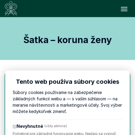
Prepn
Šatka – koruna ženy
Tento web používa súbory cookies
PIATOK
3. 7.
Súbory cookies používame na zabezpečenie
15:00
základných funkcií webu a — s vaším súhlasom — na
meranie návštevnosti a marketingové účely. Svoj výber
do 16:00
môžete kedykoľvek zmeniť.
Šatka – koruna ženy
Nevyhnutné
(vždy aktívne)
Potrebné pre základné fungovanie webu. Nedajú sa vypnúť.