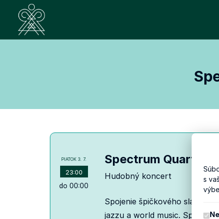
Spe
Spectrum Quartett 
PIATOK
3. 7.
Súbo
23:00
Hudobný koncert
s va
do 00:00
výbe
Spojenie špičkového sláčikové
Ne
jazzu a world music. Spectrum