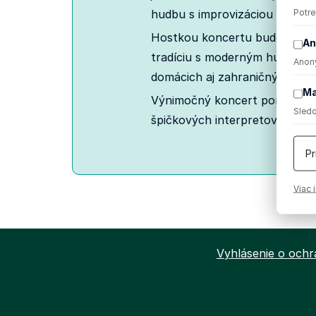
Potre
hudbu s improvizáciou a ener
Hostkou koncertu bude speváčk
An
tradíciu s moderným hudobným
Anony
domácich aj zahraničných fest
Ma
Výnimočný koncert ponúkne ci
Sledo
špičkových interpretov.
Pr
Viac 
Vyhlásenie o och