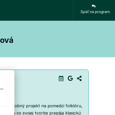
Späť na program
jová
 —
ečný hudobný projekt na pomedzí folklóru,
rácie a vo svojej tvorbe prepája klasickú