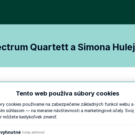
ctrum Quartett a Simona Hule
Tento web používa súbory cookies
a Simona Hulejová
ry cookies používame na zabezpečenie základných funkcií webu a
ším súhlasom — na meranie návštevnosti a marketingové účely. Svoj
r môžete kedykoľvek zmeniť.
ho kvarteta a výraznej slovenskej speváčky prináša jedin
vyhnutné
 Quartett patrí medzi výrazné telesá mladej hudobnej gene
(vždy aktívne)