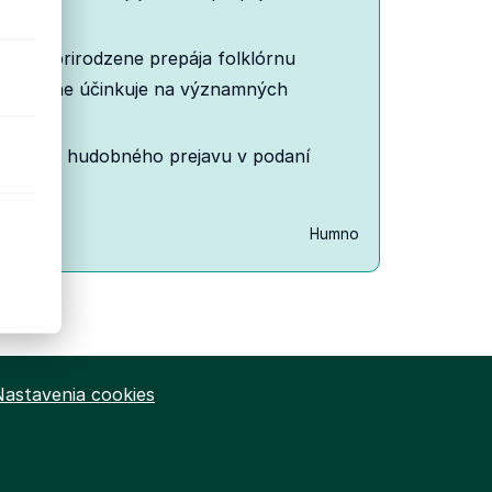
vorbe prirodzene prepája folklórnu
ravidelne účinkuje na významných
účasného hudobného prejavu v podaní
Humno
Nastavenia cookies