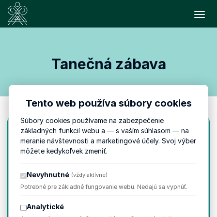
Prepn
Tanečná zábava
Tento web používa súbory cookies
Súbory cookies používame na zabezpečenie
základných funkcií webu a — s vaším súhlasom — na
meranie návštevnosti a marketingové účely. Svoj výber
SOBOTA
4. 7.
môžete kedykoľvek zmeniť.
23:00
do 03:00
Nevyhnutné
(vždy aktívne)
Potrebné pre základné fungovanie webu. Nedajú sa vypnúť.
Tanečná zábava
Analytické