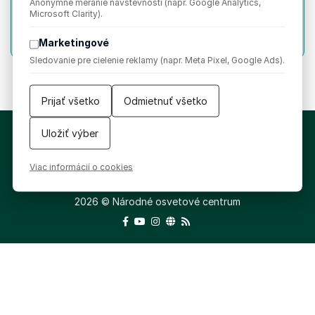
Anonymné meranie návštevnosti (napr. Google Analytics,
Hrajú:
Muzika Milana Rendoša a ĽH Pokošovci
Microsoft Clarity).
Tancovisko
Marketingové
Sledovanie pre cielenie reklamy (napr. Meta Pixel, Google Ads).
Prijať všetko
Odmietnuť všetko
Vyhlásenie o ochrane súkromia
Uložiť výber
Všeobecné podmienky súťaží
Kontakty
Viac informácií o cookies
Nastavenia cookies
2026 © Národné osvetové centrum
Facebook
YouTube
Instagram
WEB/WWW
RSS
Feed