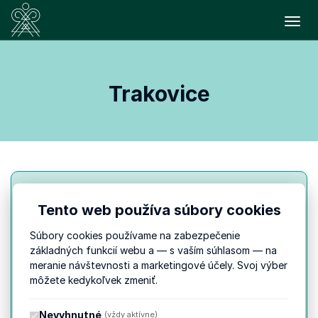
Prepn
Trakovice
Tento web používa súbory cookies
PIATOK
3. 7.
16:15
Súbory cookies používame na zabezpečenie
do 17:00
základných funkcií webu a — s vaším súhlasom — na
meranie návštevnosti a marketingové účely. Svoj výber
môžete kedykoľvek zmeniť.
Trakovice
Moderované rozprávanie
Nevyhnutné
(vždy aktívne)