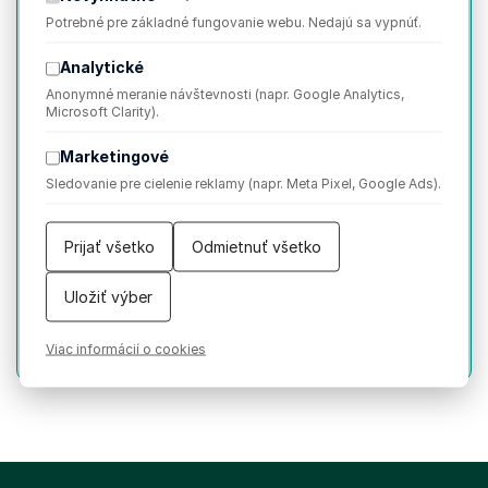
Potrebné pre základné fungovanie webu. Nedajú sa vypnúť.
Podujatie je zamerané na predstavenie etnografických
Analytické
špecifík obce Trakovice, ktorá sa nachádza v okrese
Anonymné meranie návštevnosti (napr. Google Analytics,
Hlohovec. V rámci moderovaného rozprávania sa
Microsoft Clarity).
predstavia jej obyvatelia, vybrané javy tradičnej a
súčasnej kultúry tejto obce, priblíži sa jej história, nárečie,
Marketingové
spôsob života jej obyvateľov v minulosti s predstavením
Sledovanie pre cielenie reklamy (napr. Meta Pixel, Google Ads).
viacerých javov lokálnej tradičnej kultúry.
Prijať všetko
Odmietnuť všetko
Autorka:
Margita Jágerová
Hostia:
Ivan Šipkovský, Jana Šipkovská, Peter Lackovič,
Uložiť výber
Ľudovít Tolarovič
Humno
Viac informácií o cookies