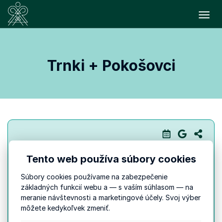
Prepn
Trnki + Pokošovci
SOBOTA
4. 7.
Tento web používa súbory cookies
23:00
do 23:45
Súbory cookies používame na zabezpečenie
základných funkcií webu a — s vaším súhlasom — na
meranie návštevnosti a marketingové účely. Svoj výber
Trnki + Pokošovci
môžete kedykoľvek zmeniť.
Hudobný koncert