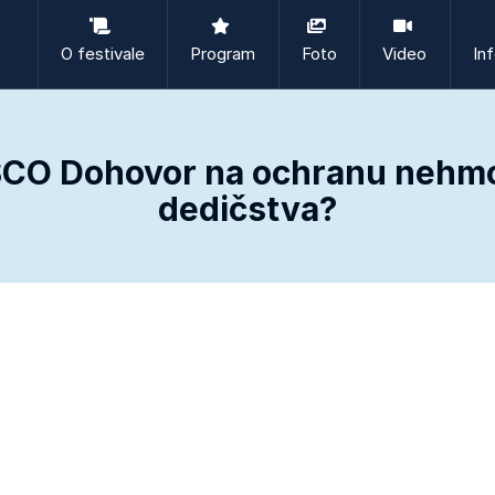
O festivale
Program
Foto
Video
In
CO Dohovor na ochranu nehm
dedičstva?