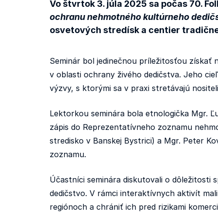
Vo štvrtok 3. júla 2025 sa počas 70. 
ochranu nehmotného kultúrneho dedi
osvetových stredísk a centier tradične
Seminár bol jedinečnou príležitosťou získa
v oblasti ochrany živého dedičstva. Jeho cie
výzvy, s ktorými sa v praxi stretávajú nositeli
Lektorkou seminára bola etnologička Mgr. Ľub
zápis do Reprezentatívneho zoznamu nehmot
stredisko v Banskej Bystrici) a Mgr. Peter K
zoznamu.
Účastníci seminára diskutovali o dôležitosti
dedičstvo. V rámci interaktívnych aktivít ma
regiónoch a chrániť ich pred rizikami komerc