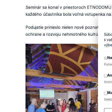
Seminár sa konal v priestoroch ETNODOMU p
každého účastníka bola voľná vstupenka na 
Podujatie prinieslo nielen nové poznatky a i
ochrane a rozvoju nehmotného kultúrneho d
Súbo
s va
výbe
Ne
Potre
An
Anony
Ma
Sledo