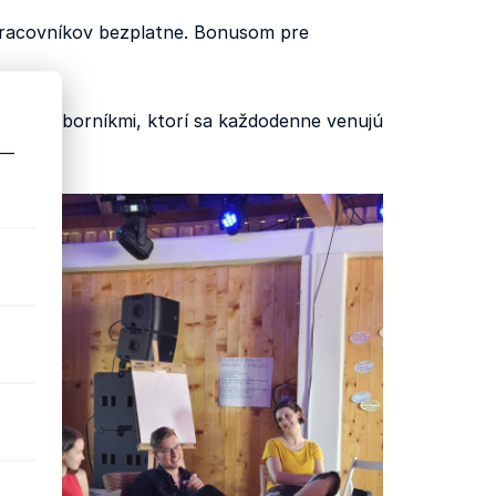
pracovníkov bezplatne. Bonusom pre
 medzi odborníkmi, ktorí sa každodenne venujú
 —