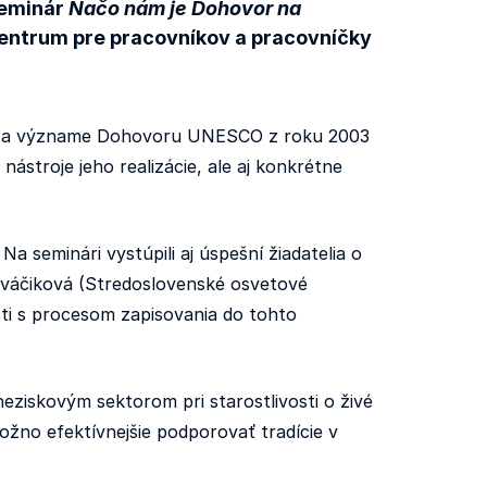
seminár
Načo nám je Dohovor na
centrum pre pracovníkov a pracovníčky
iach a význame Dohovoru UNESCO z roku 2003
ástroje jeho realizácie, ale aj konkrétne
a seminári vystúpili aj úspešní žiadatelia o
váčiková (Stredoslovenské osvetové
osti s procesom zapisovania do tohto
eziskovým sektorom pri starostlivosti o živé
ožno efektívnejšie podporovať tradície v