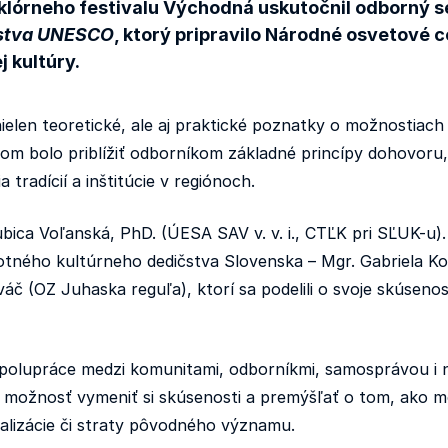
Folklórneho festivalu Východná uskutočnil odborný 
čstva UNESCO
, ktorý pripravilo Národné osvetové 
j kultúry.
ť nielen teoretické, ale aj praktické poznatky o možnost
ľom bolo priblížiť odborníkom základné princípy dohovoru, n
a tradícií a inštitúcie v regiónoch.
ica Voľanská, PhD. (ÚESA SAV v. v. i., CTĽK pri SĽUK-u). N
ného kultúrneho dedičstva Slovenska – Mgr. Gabriela Ko
ováč (OZ Juhaska reguľa), ktorí sa podelili o svoje skúsen
 spolupráce medzi komunitami, odborníkmi, samosprávou i n
li možnosť vymeniť si skúsenosti a premýšľať o tom, ako m
ializácie či straty pôvodného významu.