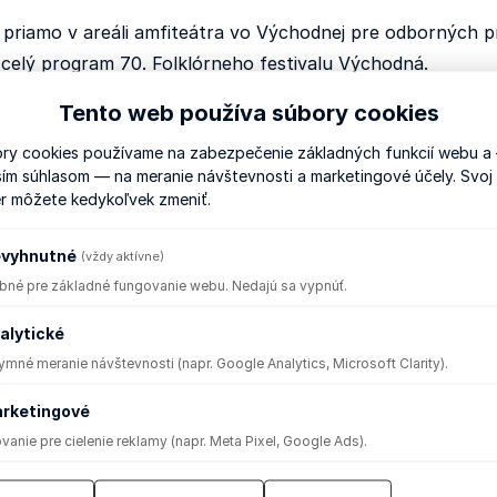
riamo v areáli amfiteátra vo Východnej pre odborných 
celý program 70. Folklórneho festivalu Východná.
Tento web používa súbory cookies
nšpirácie, ale aj cenný priestor na nadviazanie spolupráce
edičstva na Slovensku.
ry cookies používame na zabezpečenie základných funkcií webu a
ším súhlasom — na meranie návštevnosti a marketingové účely. Svoj
r môžete kedykoľvek zmeniť.
vyhnutné
(vždy aktívne)
bné pre základné fungovanie webu. Nedajú sa vypnúť.
alytické
mné meranie návštevnosti (napr. Google Analytics, Microsoft Clarity).
rketingové
vanie pre cielenie reklamy (napr. Meta Pixel, Google Ads).