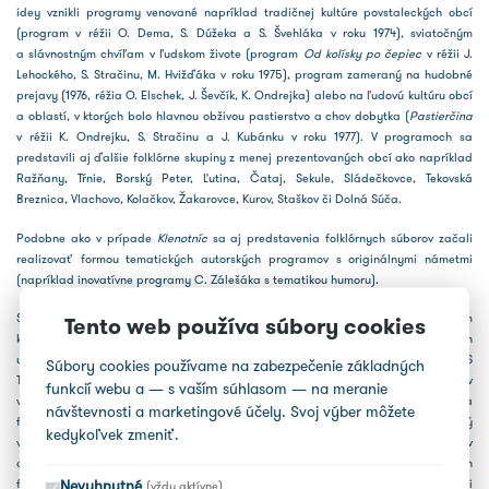
idey vznikli programy venované napríklad tradičnej kultúre povstaleckých obcí
(program v réžii O. Dema, S. Dúžeka a S. Švehláka v roku 1974), sviatočným
a slávnostným chvíľam v ľudskom živote (program
Od kolísky po čepiec
v réžii J.
Lehockého, S. Stračinu, M. Hvižďáka v roku 1975), program zameraný na hudobné
prejavy (1976, réžia O. Elschek, J. Ševčík, K. Ondrejka) alebo na ľudovú kultúru obcí
a oblastí, v ktorých bolo hlavnou obživou pastierstvo a chov dobytka (
Pastierčina
v réžii K. Ondrejku, S. Stračinu a J. Kubánku v roku 1977). V programoch sa
predstavili aj ďalšie folklórne skupiny z menej prezentovaných obcí ako napríklad
Ražňany, Tŕnie, Borský Peter, Ľutina, Čataj, Sekule, Sládečkovce, Tekovská
Breznica, Vlachovo, Kolačkov, Žakarovce, Kurov, Staškov či Dolná Súča.
Podobne ako v prípade
Klenotníc
sa aj predstavenia folklórnych súborov začali
realizovať formou tematických autorských programov s originálnymi námetmi
(napríklad inovatívne programy C. Zálešáka s tematikou humoru).
Súčasťou sa stali aj profilové programy, ktoré vzdávali česť výnimočným
Tento web používa súbory cookies
kolektívom, obciam a najmä osobnostiam, ktoré sa zaslúžili o rozvoj tradičných
umeleckých prejavov i vo folklórnom hnutí. Pri príležitosti 20. výročia založenia FS
Súbory cookies používame na zabezpečenie základných
Trenčan sa v roku 1970 odprezentoval jeden z prvých profilových programov
funkcií webu a — s vaším súhlasom — na meranie
venovaný jeho dlhoročnej choreografke Eleonóre Kubalovej. V roku 1976 bol na
návštevnosti a marketingové účely. Svoj výber môžete
festivale uvedený program pod názvom
Poklady spod Salatína
venovaný
kedykoľvek zmeniť.
vynikajúcemu tanečníkovi, folkloristovi Vojtechovi Littvovi z Liptovských Sliačov
a v roku 1977
Spod Tatier pod Poľanu
– program venovaný vedúcim detských
Nevyhnutné
folklórnych súborov M. Chamilovej a J. Šoucovi. V rámci 25. ročníka festivalu si
(vždy aktívne)