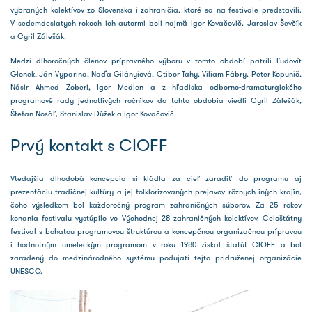
vybraných kolektívov zo Slovenska i zahraničia, ktoré sa na festivale predstavili.
V sedemdesiatych rokoch ich autormi boli najmä Igor Kovačovič, Jaroslav Ševčík
a Cyril Zálešák.
Medzi dlhoročných členov prípravného výboru v tomto období patrili Ľudovít
Glonek, Ján Vyparina, Naďa Gilányiová, Ctibor Tahy, Viliam Fábry, Peter Kopunič,
Násir Ahmed Zoberi, Igor Medlen a z hľadiska odborno-dramaturgického
programové rady jednotlivých ročníkov do tohto obdobia viedli Cyril Zálešák,
Štefan Nosáľ, Stanislav Dúžek a Igor Kovačovič.
Prvý kontakt s CIOFF
Vtedajšia dlhodobá koncepcia si kládla za cieľ zaradiť do programu aj
prezentáciu tradičnej kultúry a jej folklorizovaných prejavov rôznych iných krajín,
čoho výsledkom bol každoročný program zahraničných súborov. Za 25 rokov
konania festivalu vystúpilo vo Východnej 28 zahraničných kolektívov. Celoštátny
festival s bohatou programovou štruktúrou a koncepčnou organizačnou prípravou
i hodnotným umeleckým programom v roku 1980 získal štatút CIOFF a bol
zaradený do medzinárodného systému podujatí tejto pridruženej organizácie
UNESCO.