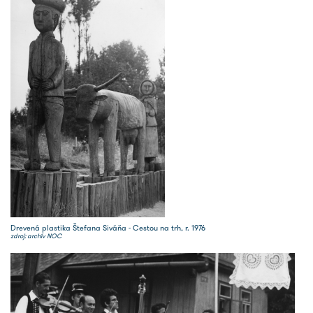
Drevená plastika Štefana Siváňa - Cestou na trh, r. 1976
zdroj: archív NOC