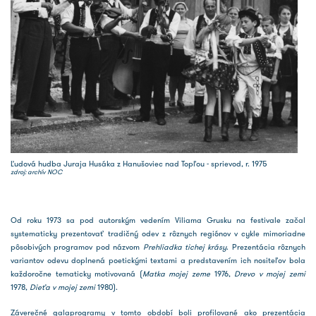
Ľudová hudba Juraja Husáka z Hanušoviec nad Topľou - sprievod, r. 1975
zdroj: archív NOC
Od roku 1973 sa pod autorským vedením Viliama Grusku na festivale začal
systematicky prezentovať tradičný odev z rôznych regiónov v cykle mimoriadne
pôsobivých programov pod názvom
Prehliadka tichej krásy
. Prezentácia rôznych
variantov odevu doplnená poetickými textami a predstavením ich nositeľov bola
každoročne tematicky motivovaná (
Matka mojej zeme
1976,
Drevo v mojej zemi
1978,
Dieťa v mojej zemi
1980).
Záverečné galaprogramy v tomto období boli profilované ako prezentácia