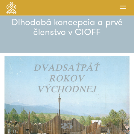
Prepnú
navigá
Dlhodobá koncepcia a prvé
členstvo v CIOFF