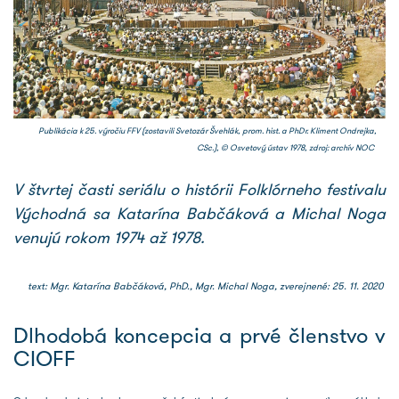
Publikácia k 25. výročiu FFV (zostavili Svetozár Švehlák, prom. hist. a PhDr. Kliment Ondrejka,
CSc.), © Osvetový ústav 1978, zdroj: archív NOC
V štvrtej časti seriálu o histórii Folklórneho festivalu
Východná sa Katarína Babčáková a Michal Noga
venujú rokom 1974 až 1978.
text: Mgr. Katarína Babčáková, PhD., Mgr. Michal Noga, zverejnené: 25. 11. 2020
Dlhodobá koncepcia a prvé členstvo v
CIOFF