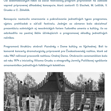
Od sedemdesiatych rokov sa začal festivalový program pripravovať na základe
vopred pripravenej dlhodobej koncepcie, ktorú zostavili O. Elschek, M. Leščák, V.
Gruska a C. Zálešák.
Koncepcia nastavila smerovanie a pokračovanie jednotlivých typov programov,
výstav, prehliadok a súťaží festivalu. Jedným zo zámerov bolo obsiahnuť
prezentáciu scénických aj nescénických foriem ľudového umenia a kultúry, čo sa
odzrkadlilo na pestrej škále účinkujúcich a programovej skladby jednotlivých
ročníkov.
Programovú štruktúru otvárali
Pozvánky
v Dome kultúry vo Východnej. Boli to
komorné koncerty dramaturgicky pripravené pre Československý rozhlas, ktoré od
roku 1967 režíroval pracovník rozhlasu Ondrej Demo. Otváracím ceremoniálom bolo
od roku 1974 z iniciatívy Viliama Grusku a etnografky Jarmily Paličkovej vynášanie
ornamentníkov jednotlivých folklórnych kolektívov.