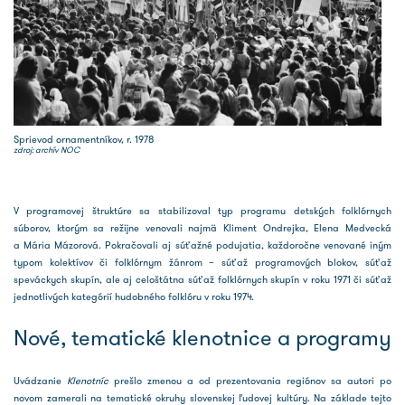
Sprievod ornamentníkov, r. 1978
zdroj: archív NOC
V programovej štruktúre sa stabilizoval typ programu detských folklórnych
súborov, ktorým sa režijne venovali najmä Kliment Ondrejka, Elena Medvecká
a Mária Mázorová. Pokračovali aj súťažné podujatia, každoročne venované iným
typom kolektívov či folklórnym žánrom – súťaž programových blokov, súťaž
speváckych skupín, ale aj celoštátna súťaž folklórnych skupín v roku 1971 či súťaž
jednotlivých kategórií hudobného folklóru v roku 1974.
Nové, tematické klenotnice a programy
Uvádzanie
Klenotníc
prešlo zmenou a od prezentovania regiónov sa autori po
novom zamerali na tematické okruhy slovenskej ľudovej kultúry. Na základe tejto