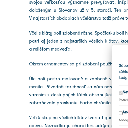
svojou veľkosťou významne prevyšovať. Inšpir
doloženým u Slovanov už v 5. storočí. Ten p
V najstarších obdobiach včelárstva totiž práve 
Včelie kláty boli zdobené rôzne. Spočiatku bol
patrí aj jeden z najstarších včelích klátov, k
a reliéfom medveďa.
Okrem ornamentov sa pri zdobení používala techni
Súbo
súhl
kedy
Úle boli pestro maľované a zdobené vrubore
menila. Pôvodná farebnosť sa nám nezachovala,
Ne
varením z dostupných látok obsahujúcich kaze
Potre
zabraňovalo praskaniu. Farba chránila úľ pred 
An
Veľkú skupinu včelích klátov tvoria figurálne ú
Anony
odevu. Nezriedka je charakteristickým atribút