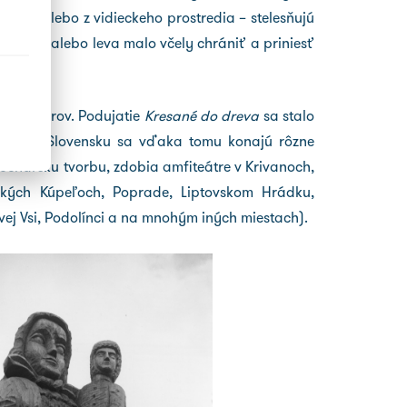
zov – alebo z vidieckeho prostredia – stelesňujú
a, vlka alebo leva malo včely chrániť a priniesť
 i filmárov. Podujatie
Kresané do dreva
sa stalo
nách. Na Slovensku sa vďaka tomu konajú rôzne
ochársku tvorbu, zdobia amfiteátre v Krivanoch,
vských Kúpeľoch, Poprade, Liptovskom Hrádku,
ej Vsi, Podolínci a na mnohým iných miestach).