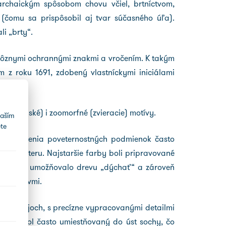
 archaickým spôsobom chovu včiel, brtníctvom,
(čomu sa prispôsobil aj tvar súčasného úľa).
i „brty“.
, rôznymi ochrannými znakmi a vročením. K takým
ím z roku 1691, zdobený vlastníckymi iniciálami
fné (ľudské) i zoomorfné (zvieracie) motívy.
vaším
te
u pôsobenia poveternostných podmienok často
iev náteru. Najstaršie farby boli pripravované
jto farby umožňovalo drevu „dýchať“ a zároveň
ými vplyvmi.
ych postojoch, s precízne vypracovanými detailmi
 včely bol často umiestňovaný do úst sochy, čo