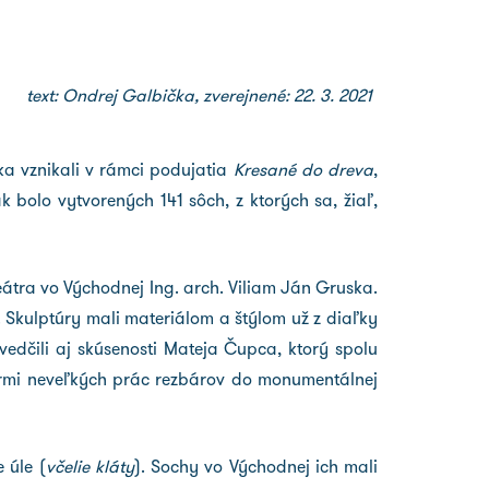
text: Ondrej Galbička, zverejnené: 22. 3. 2021
ska vznikali v rámci podujatia
Kresané do dreva
,
bolo vytvorených 141 sôch, z ktorých sa, žiaľ,
átra vo Východnej Ing. arch. Viliam Ján Gruska.
 Skulptúry mali materiálom a štýlom už z diaľky
svedčili aj skúsenosti Mateja Čupca, ktorý spolu
rmi neveľkých prác rezbárov do monumentálnej
 úle (
včelie kláty
). Sochy vo Východnej ich mali