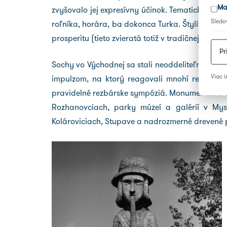
Ma
zvyšovalo jej expresívny účinok. Tematicky čerp
Sledov
roľníka, horára, ba dokonca Turka. Štylizácia ú
prosperitu (tieto zvieratá totiž v tradičnej kultú
Pr
Sochy vo Východnej sa stali neoddeliteľnou súč
Viac i
impulzom, na ktorý reagovali mnohí rezbári, 
pravidelné rezbárske sympóziá. Monumentálne so
Rozhanovciach, parky múzeí a galérií v Mysl
Kolároviciach, Stupave a nadrozmerné drevené p