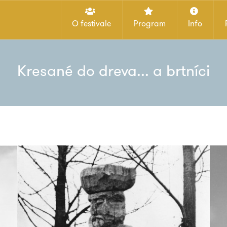
O festivale
Program
Info
Kresané do dreva... a brtníci