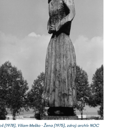
š (1978), Viliam Meško - Žena (1975), zdroj: archív NOC