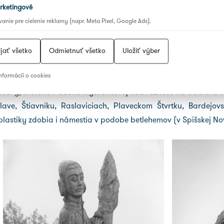
rketingové
ajú zo sakrálneho prostredia – zobrazujú svätcov, mníchov, kňa
anie pre cielenie reklamy (napr. Meta Pixel, Google Ads).
ľov do podoby zvieraťa bola zriedkavejšia. Stvárnenie medveď
re symbolizujú plodnosť, dravosť a silu).
ijať všetko
Odmietnuť všetko
Uložiť výber
asťou amfiteátra. Sú vyhľadávaným cieľom turistov, fotografov
nformácií o cookies
ale aj organizátori kultúrneho života v mestách i na dedi
chy, tvorené v duchu myšlienkovej nadväznosti na tradičnú s
ave, Štiavniku, Raslaviciach, Plaveckom Štvrtku, Bardejo
lastiky zdobia i námestia v podobe betlehemov (v Spišskej Nov