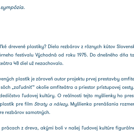
o sympózia.
veľké drevené plastiky? Diela rezbárov z rôznych kútov Sloven
órneho festivalu Východná od roku 1975. Do dnešného dňa tak 
eátra 48 diel už nezachovalo.
ých plastík je zároveň autor projektu prvej prestavby amfite
ch „zaľudniť“ okolie amfiteátra a priestor prístupovej cesty.
edičstvo ľudovej kultúry. O reálnosti tejto myšlienky ho pre
plastík pre film
Straty a nálezy
. Myšlienka prenášania rozme
pre rezbárov samotných.
 prácach z dreva, akými boli v našej ľudovej kultúre figurálne