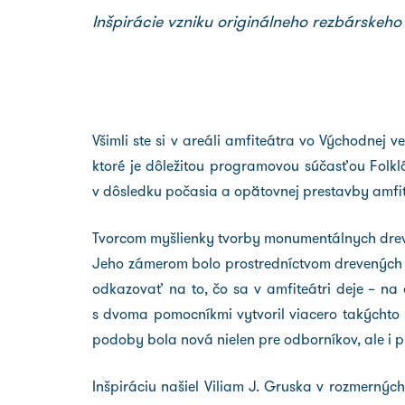
Inšpirácie vzniku originálneho rezbárskeh
Všimli ste si v areáli amfiteátra vo Východnej 
ktoré je dôležitou programovou súčasťou Folkl
v dôsledku počasia a opätovnej prestavby amfit
Tvorcom myšlienky tvorby monumentálnych dreven
Jeho zámerom bolo prostredníctvom drevených sô
odkazovať na to, čo sa v amfiteátri deje – na d
s dvoma pomocníkmi vytvoril viacero takýchto 
podoby bola nová nielen pre odborníkov, ale i 
Inšpiráciu našiel Viliam J. Gruska v rozmerných