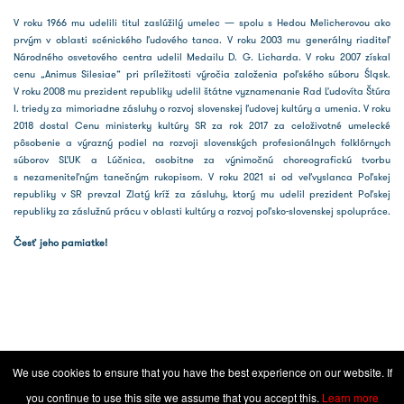
V roku 1966 mu udelili titul zaslúžilý umelec — spolu s Hedou Melicherovou ako
prvým v oblasti scénického ľudového tanca. V roku 2003 mu generálny riaditeľ
Národného osvetového centra udelil Medailu D. G. Licharda. V roku 2007 získal
cenu „Animus Silesiae“ pri príležitosti výročia založenia poľského súboru Śląsk.
V roku 2008 mu prezident republiky udelil štátne vyznamenanie Rad Ľudovíta Štúra
I. triedy za mimoriadne zásluhy o rozvoj slovenskej ľudovej kultúry a umenia. V roku
2018 dostal Cenu ministerky kultúry SR za rok 2017 za celoživotné umelecké
pôsobenie a výrazný podiel na rozvoji slovenských profesionálnych folklórnych
súborov SĽUK a Lúčnica, osobitne za výnimočnú choreografickú tvorbu
s nezameniteľným tanečným rukopisom. V roku 2021 si od veľvyslanca Poľskej
republiky v SR prevzal Zlatý kríž za zásluhy, ktorý mu udelil prezident Poľskej
republiky za záslužnú prácu v oblasti kultúry a rozvoj poľsko-slovenskej spolupráce.
Česť jeho pamiatke!
We use cookies to ensure that you have the best experience on our website. If
Vyhlásenie o ochrane súkromia
|
Všeobecné podmienky súťaží
|
Nastavenia cookies
you continue to use this site we assume that you accept this.
Learn more
2022 © Národné osvetové centrum