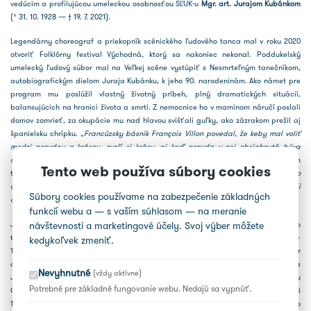
vedúcim a profilujúcou umeleckou osobnosťou SĽUK-u
Mgr. art. Jurajom Kubánkom
(* 31. 10. 1928 — † 19. 7. 2021).
Legendárny choreograf a priekopník scénického ľudového tanca mal v roku 2020
otvoriť Folklórny festival Východná, ktorý sa nakoniec nekonal. Poddukelský
umelecký ľudový súbor mal na Veľkej scéne vystúpiť s Nesmrteľným tanečníkom,
autobiografickým dielom Juraja Kubánku, k jeho 90. narodeninám. Ako námet pre
program mu poslúžil vlastný životný príbeh, plný dramatických situácií,
balansujúcich na hranici života a smrti. Z nemocnice ho v maminom náručí poslali
domov zomrieť, za okupácie mu nad hlavou svišťali guľky, ako zázrakom prežil aj
španielsku chrípku. „
Francúzsky básnik François Villon povedal, že keby mal voliť
medzi pravdou a krásou, zvolí si krásu, aj keď pravda v nej obsiahnutá býva
niekedy krutá,
“ povedal Juraj Kubánka. A tak je to aj v jeho Nesmrteľnom
Tento web používa súbory cookies
tanečníkovi: „
Vždy, keď si tanečníka príde zobrať smrtka, múza tanca ho od neho
odoženie a na konci smrť utancuje. Tanečník zbadá múzu tanca na vlastné oči
Súbory cookies používame na zabezpečenie základných
a umiera na krásu.
“
funkcií webu a — s vaším súhlasom — na meranie
návštevnosti a marketingové účely. Svoj výber môžete
Juraj Kubánka patril k najväčším osobnostiam javiskovej choreografie ľudového
tanca na Slovensku. Začínal ako tanečník v Liptovských Sliačoch. V rokoch 1947–
kedykoľvek zmeniť.
1949 študoval na Lekárskej fakulte Univerzity Komenského v Bratislave. Neskôr
absolvoval štúdium choreografie tanca na VŠMU v Bratislave (1957; pedagógovia
Nevyhnutné
(vždy aktívne)
J. Reimoser, I. V. Psota, R. Braun). Ako vysokoškolák založil a viedol skupinu
Potrebné pre základné fungovanie webu. Nedajú sa vypnúť.
Odzemkári (1948–1949), ktorá sa stala mužskou tanečnou zložkou Lúčnice. V októbri
1949 prešiel do SĽUK-u. Jeho umelecká dráha bola najdlhšia spojená práve so