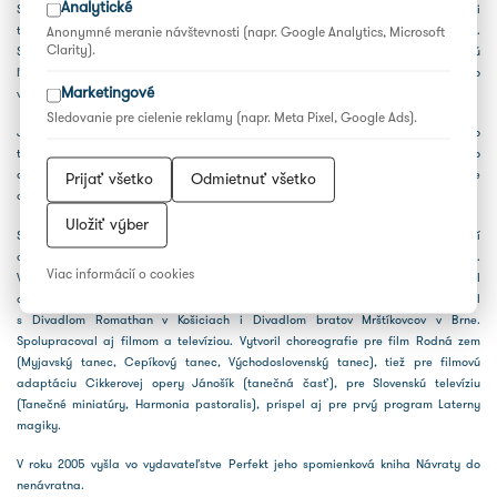
Analytické
SĽUK-om, v ktorom pôsobil ako tanečník, choreograf, neskôr i umelecký vedúci
tanca a režisér až do odchodu dôchodku (1993) a vytvoril preň viac ako 110 diel.
Anonymné meranie návštevnosti (napr. Google Analytics, Microsoft
Clarity).
Súčasne v rokoch 1971–1976 pôsobil ako choreograf v Štátnom súbore pre srbskú
ľudovú kultúru (SLA) v nemeckom Bautzene. Súbor Lužických Srbov získal pod jeho
Marketingové
vedením vysokú umeleckú úroveň.
Sledovanie pre cielenie reklamy (napr. Meta Pixel, Google Ads).
Jeho umelecká tvorba zahŕňa asi 250 tanečných diel. Základné prvky ľudového
tanca spojil s moderným náhľadom na tanec a jeho vyjadrovacie možnosti. Jeho
choreografický rukopis charakterizuje nebývalá priestorová kresba, prehodnotenie
Prijať všetko
Odmietnuť všetko
a značná miera štylizácie pôvodného materiálu a bohatosť tanečných motívov.
Uložiť výber
Spolupracoval aj s Lúčnicou, PUĽS-om, Československým štátnym súborom piesní
a tancov Prahe, s poľským súborom Śląsk (Šlonsk) a nemeckými súbormi.
Viac informácií o cookies
V Slovenskom národnom divadle v Bratislave a Štátnom divadle v Košiciach bol
choreografom tanečných častí Suchoňovej Krútňavy, choreograficky spolupracoval
s Divadlom Romathan v Košiciach i Divadlom bratov Mrštíkovcov v Brne.
Spolupracoval aj filmom a televíziou. Vytvoril choreografie pre film Rodná zem
(Myjavský tanec, Cepíkový tanec, Východoslovenský tanec), tiež pre filmovú
adaptáciu Cikkerovej opery Jánošík (tanečná časť), pre Slovenskú televíziu
(Tanečné miniatúry, Harmonia pastoralis), prispel aj pre prvý program Laterny
magiky.
V roku 2005 vyšla vo vydavateľstve Perfekt jeho spomienková kniha Návraty do
nenávratna.