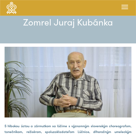
Prepnú
navigá
Zomrel Juraj Kubánka
S hlbokou úctou a zármutkom sa lúčime s významným slovenským choreografom,
tanečníkom, režisérom, spoluzakladateľom Lúčnice, dlhoročným umeleckým