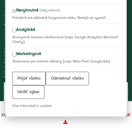
Nevyhnutné
(vždy aktívne)
Potrebné pre základné fungovanie webu. Nedajú sa vypnúť.
Analytické
Anonymné meranie návštevnosti (napr. Google Analytics, Microsoft
Clarity).
Marketingové
Sledovanie pre cielenie reklamy (napr. Meta Pixel, Google Ads).
Prijať všetko
Odmietnuť všetko
Uložiť výber
Programový plagát
Viac informácií o cookies
Kliknite na obrázok a zväčšite ho, alebo si ho
stiahnite vo formáte PDF