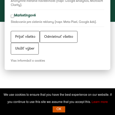
Anonymné meranie návštevnosti (napr. Google Analytics, Microsoft
Clarity).
2023 © Národné osvetové centrum
Marketingové
Facebook
YouTube
Instagram
WEB/WWW
RSS
Sledovanie pre cielenie reklamy (napr. Meta Pixel, Google Ads).
Feed
Prijať všetko
Odmietnuť všetko
Uložiť výber
Viac informácií o cookies
We use cookies to ensure that you have the best experience on our website. If
you continue to use this site we assume that you accept this.
Learn more
OK