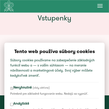
Prepn
navig
Vstupenky
Tento web používa súbory cookies
Súbory cookies používame na zabezpečenie základných
funkcií webu a — s vaším súhlasom — na meranie
Tieto informácie už nie sú aktuálne.
návštevnosti a marketingové účely. Svoj výber môžete
kedykoľvek zmeniť.
Nevyhnutné
(vždy aktívne)
Potrebné pre základné fungovanie webu. Nedajú sa vypnúť.
Vyhlásenie o ochrane súkromia
|
Všeobecné podmienky súťaží
|
Analytické
Nastavenia cookies