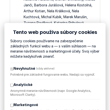
Janči, Barbora Jurášová, Helena Kostolná,
Arthur Kotian, Nela Králiková, Nela
Kuchtová, Michal Kubík, Marek Marušin,
Zuzana Pavlíková, Katarína Pribulová,
Alexandra Sálusová, Michal Stromko,
Tento web používa súbory cookies
Radoslava Štricová, Hana Štrkolcová,
Ondrej Štrkolec, Jakub Urban, Lujza
Súbory cookies používame na zabezpečenie
základných funkcií webu a — s vaším súhlasom — na
Gejdošová, Elisa Vanfleteren, Zuzana
meranie návštevnosti a marketingové účely. Svoj výber
Havlínová, Simona Iľanovská, Michaela
môžete kedykoľvek zmeniť.
Kupčová, Sandra Lukešová, Ivana
Drobáňová, Katarína Bernáthová, Alžbeta
Nevyhnutné
(vždy aktívne)
Palanová, Tomáš Strych, Anton Brabec,
Potrebné pre základné fungovanie webu. Nedajú sa vypnúť.
Šimon Brejka, Michaela Procházková, Jana
Jurčová, Anna Klotáková, Ema Murínová,
Analytické
Nikola Nízka, Lívia Gardášová, Karolína
Anonymné meranie návštevnosti (napr. Google Analytics,
Filipová, Júlia Hollá, Tamara Sálusová,
Microsoft Clarity).
Kamila Tekelová, Sára Porubenová, Melánia
Marketingové
Kováčiková, Adriana Blašková, Katarína