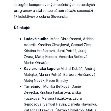
kategórii komponovaných scénických autorských
programov a stal sa laureátom súťaže spomedzi
17 kolektívov z celého Slovenska.
Účinkujú:
Ľudová hudba:
Mária Ohraďanová, Adrián
Adamík, Karolína Chvojková, Samuel Zich,
Kristína Hrnčiarová, Juraj Petráš, Juraj
Zvara, Matej Kendra, Veronika Beťková,
Martin Ohraďan
Kaviarenská kapela:
Michal Kubáň, Andrej
Matejko, Marián Petráš, Barbora Hrnčiarová,
Matej Novák, Peter Brnický
Tanečníci:
Monika Beťková, Daniel
Devečka, Kristína Farkašová, Eliška
Fuzáková, Malvína Fuzáková, Laura
Gejdošová, Samuel Havlín, Daniela Hlavnová,
Katarína Húleková, Štefan Chmelický, Matúš