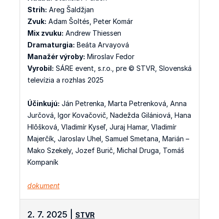
Strih:
Areg Šaldžjan
Zvuk:
Adam Šoltés, Peter Komár
Mix zvuku:
Andrew Thiessen
Dramaturgia:
Beáta Arvayová
Manažér výroby:
Miroslav Fedor
Vyrobil:
SÁRE event, s.r.o., pre © STVR, Slovenská
televízia a rozhlas 2025
Účinkujú:
Ján Petrenka, Marta Petrenková, Anna
Jurčová, Igor Kovačovič, Nadežda Gilániová, Hana
Hlôšková, Vladimír Kyseľ, Juraj Hamar, Vladimír
Majerčík, Jaroslav Uhel, Samuel Smetana, Marián –
Mako Szekely, Jozef Burič, Michal Druga, Tomáš
Kompaník
dokument
2. 7. 2025 |
STVR