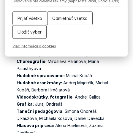
Sledovanie pre cielenie reklamy (napr. Meta Pixel, Google Ads).
Blašková
Spev:
Jana Veselovská
Prijať všetko
Odmietnuť všetko
Námet, dramaturgia a scenár programu:
Miroslava Palanová, Zuzana Palanová
Uložiť výber
Réžia:
Miroslava Palanová
Scénografia a kostýmy:
Ateliér scénografie:
Viac informácií o cookies
Matúš Ďuran, Eva Miklisová, Michal Lošonský,
technická výpomoc: Pavol Lošonský
Choreografie:
Miroslava Palanová, Mária
Palasthyová
Hudobné spracovanie:
Michal Kubáň
Hudobné aranžmány:
Andrej Majerčík, Michal
Kubáň, Barbora Hrnčiarová
Videodokrútky, fotografie:
Andrej Galica
Grafika:
Juraj Ondreáš
Taneční pedagógovia:
Simona Ondreáš
Dikaszová, Michaela Košová, Daniel Devečka
Hlasová príprava:
Alena Havlínová, Zuzana
Dejčíková