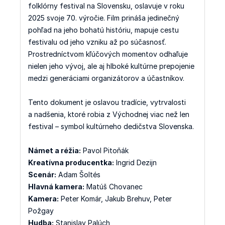
folklórny festival na Slovensku, oslavuje v roku
2025 svoje 70. výročie. Film prináša jedinečný
pohľad na jeho bohatú históriu, mapuje cestu
festivalu od jeho vzniku až po súčasnosť.
Prostredníctvom kľúčových momentov odhaľuje
nielen jeho vývoj, ale aj hlboké kultúrne prepojenie
medzi generáciami organizátorov a účastníkov.
Tento dokument je oslavou tradície, vytrvalosti
a nadšenia, ktoré robia z Východnej viac než len
festival – symbol kultúrneho dedičstva Slovenska.
Námet a réžia:
Pavol Pitoňák
Kreatívna producentka:
Ingrid Dezijn
Scenár:
Adam Šoltés
Hlavná kamera:
Matúš Chovanec
Kamera:
Peter Komár, Jakub Brehuv, Peter
Požgay
Hudba:
Stanislav Palúch