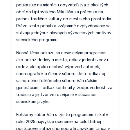
poukazuje na migráciu obyvateľstva z okolitých
obcí do Liptovského Mikuláša za prácou a na
prenos tradičnej kultúry do mestského prostredia.
Práve tento pohyb a vzájomné ovplyvňovanie sa
stávajú jedným z hlavných významových motívov
scénického programu.
Nosná téma odkazu sa nesie celým programom –
ako odkaz dediny a mesta, odkaz jednotlivcov i
rodov, ale aj ako osobná výpoveď autoriek,
choreografiek a členov súboru. Je to odkaz aj
samotného folklórneho súboru Váh ďalším
generáciám – odkaz kontinuity, zodpovednosti za
tradíciu a jej tvorivé rozvíjanie v súčasnom
scénickom jazyku.
Folklórny súbor Váh s týmto programom získal v
roku 2025 najvyššie ocenenie na celoštátnej
postupovej súťaži choreografií Jazykom tanca v