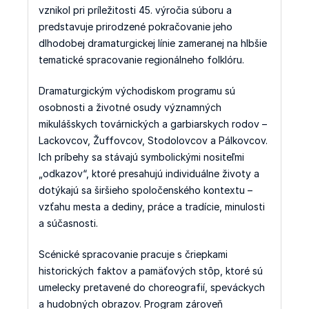
vznikol pri príležitosti 45. výročia súboru a
predstavuje prirodzené pokračovanie jeho
dlhodobej dramaturgickej línie zameranej na hlbšie
tematické spracovanie regionálneho folklóru.
Dramaturgickým východiskom programu sú
osobnosti a životné osudy významných
mikulášskych továrnických a garbiarskych rodov –
Lackovcov, Žuffovcov, Stodolovcov a Pálkovcov.
Ich príbehy sa stávajú symbolickými nositeľmi
„odkazov“, ktoré presahujú individuálne životy a
dotýkajú sa širšieho spoločenského kontextu –
vzťahu mesta a dediny, práce a tradície, minulosti
a súčasnosti.
Scénické spracovanie pracuje s čriepkami
historických faktov a pamäťových stôp, ktoré sú
umelecky pretavené do choreografií, speváckych
a hudobných obrazov. Program zároveň