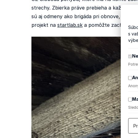
strechy. Zbierka práve prebieha a každý prí
sú aj odmeny ako brigáda pri obnove, ochut
projekt na
startlab.sk
a pomôžte zachovať kus
Súbo
s va
výbe
Ne
Potre
An
Anony
Ma
Sledo
Pr