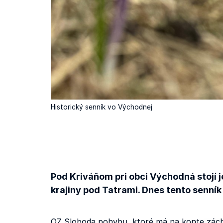
Historický senník vo Východnej
Pod Kriváňom pri obci Východná stojí j
krajiny pod Tatrami. Dnes tento senník
OZ Sloboda pohybu, ktoré má na konte záchr