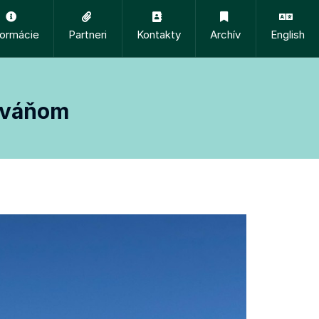
formácie
Partneri
Kontakty
Archív
English
riváňom