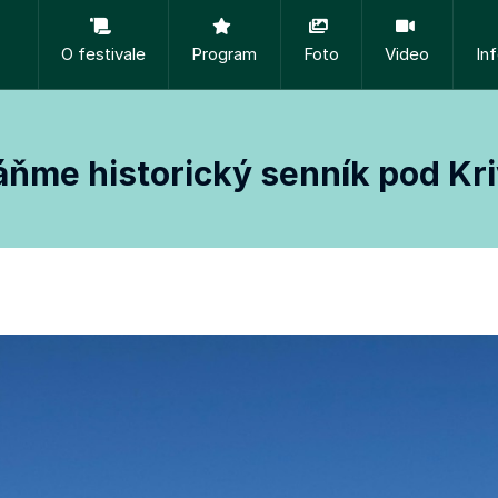
O festivale
Program
Foto
Video
In
ňme historický senník pod K