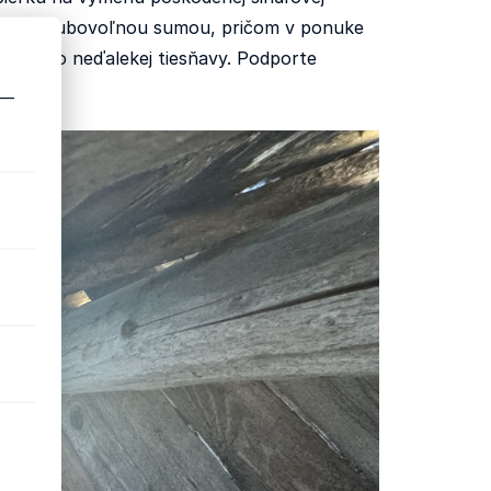
prispieť ľubovoľnou sumou, pričom v ponuke
rava do neďalekej tiesňavy. Podporte
 —