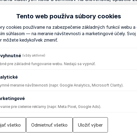
spevok pomáha priblížiť sa k cieľu. Podporovatelia môžu 
Tento web používa súbory cookies
návka tradičných výrobkov priamo vo Východnej alebo výp
 histórie Východnej pre ďalšie generácie.
ry cookies používame na zabezpečenie základných funkcií webu a
ším súhlasom — na meranie návštevnosti a marketingové účely. Svoj
r môžete kedykoľvek zmeniť.
vyhnutné
(vždy aktívne)
bné pre základné fungovanie webu. Nedajú sa vypnúť.
alytické
mné meranie návštevnosti (napr. Google Analytics, Microsoft Clarity).
rketingové
vanie pre cielenie reklamy (napr. Meta Pixel, Google Ads).
ijať všetko
Odmietnuť všetko
Uložiť výber