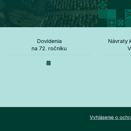
Dovidenia
Návraty k
na 72. ročníku
V
Vyhlásenie o och