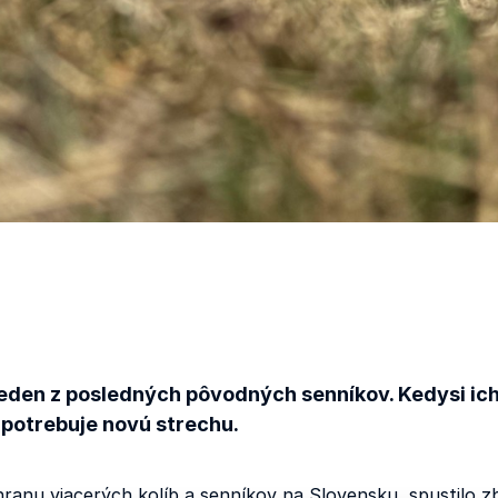
eden z posledných pôvodných senníkov. Kedysi ich tu
 potrebuje novú strechu.
anu viacerých kolíb a senníkov na Slovensku, spustilo z