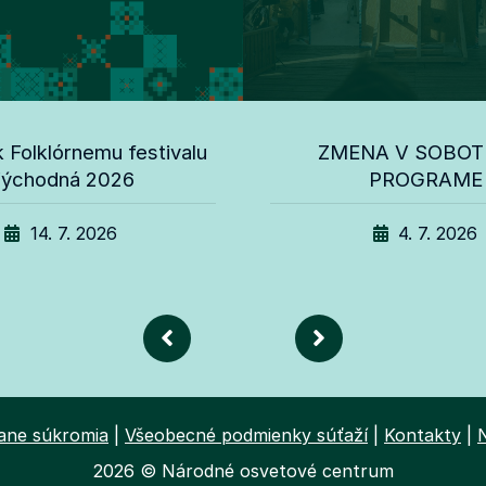
 Folklórnemu festivalu
ZMENA V SOBO
ýchodná 2026
PROGRAME
14. 7. 2026
4. 7. 2026
rane súkromia
|
Všeobecné podmienky súťaží
|
Kontakty
|
2026 © Národné osvetové centrum