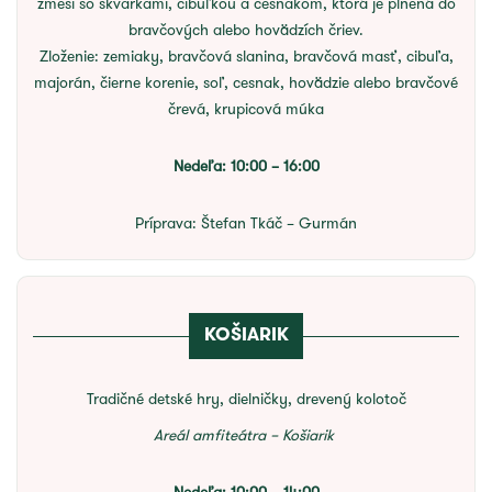
zmesi so škvarkami, cibuľkou a cesnakom, ktorá je plnená do
bravčových alebo hovädzích čriev.
Zloženie: zemiaky, bravčová slanina, bravčová masť, cibuľa,
majorán, čierne korenie, soľ, cesnak, hovädzie alebo bravčové
črevá, krupicová múka
Nedeľa: 10:00 – 16:00
Príprava:
Štefan Tkáč – Gurmán
KOŠIARIK
Tradičné detské hry, dielničky, drevený kolotoč
Areál amfiteátra – Košiarik