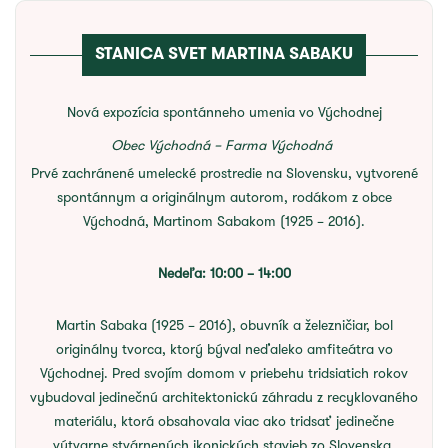
STANICA SVET MARTINA SABAKU
Nová expozícia spontánneho umenia vo Východnej
Obec Východná – Farma Východná
Prvé zachránené umelecké prostredie na Slovensku, vytvorené
spontánnym a originálnym autorom, rodákom z obce
Východná, Martinom Sabakom (1925 – 2016).
Nedeľa: 10:00 – 14:00
Martin Sabaka (1925 – 2016), obuvník a železničiar, bol
originálny tvorca, ktorý býval neďaleko amfiteátra vo
Východnej. Pred svojím domom v priebehu tridsiatich rokov
vybudoval jedinečnú architektonickú záhradu z recyklovaného
materiálu, ktorá obsahovala viac ako tridsať jedinečne
výtvarne stvárnených ikonických stavieb zo Slovenska,