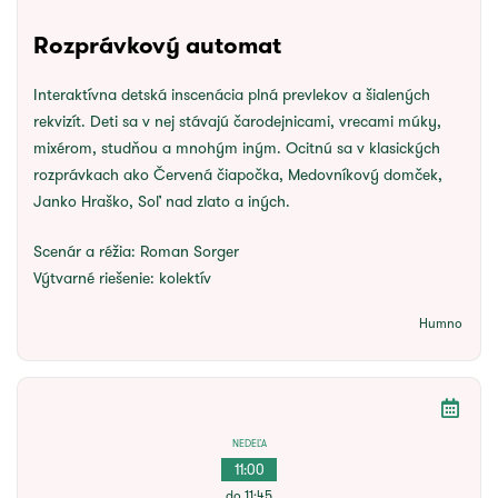
Rozprávkový automat
Interaktívna detská inscenácia plná prevlekov a šialených
rekvizít. Deti sa v nej stávajú čarodejnicami, vrecami múky,
mixérom, studňou a mnohým iným. Ocitnú sa v klasických
rozprávkach ako Červená čiapočka, Medovníkový domček,
Janko Hraško, Soľ nad zlato a iných.
Scenár a réžia:
Roman Sorger
Výtvarné riešenie:
kolektív
Humno
NEDEĽA
11:00
do 11:45