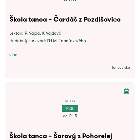
Škola tanca – Čardáš z Pozdišoviec
Lektori:
P. Vajda, K Vajdová
Hudobný sprievod:
ĽH M. Topoľovského
viac...
Tancovisko
NEDEĽA
12:00
do 12:45
Škola tanca – Šorový z Pohorelej