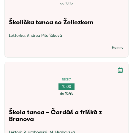
do 10:15
Školička tanca so Želiezkom
Lektorka:
Andrea Pitoňáková
Humno
NEDEĽA
10:00
do 10:45
Škola tanca – Čardáš a frišká z
Branova
Lektori:
P. Hrabovský, M. Hrabovská