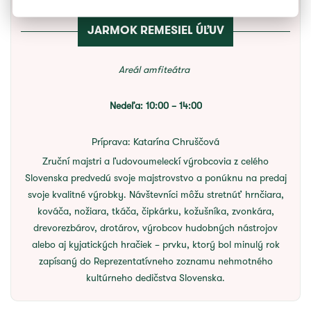
JARMOK REMESIEL ÚĽUV
Areál amfiteátra
Nedeľa: 10:00 – 14:00
Príprava:
Katarína Chruščová
Zruční majstri a ľudovoumeleckí výrobcovia z celého
Slovenska predvedú svoje majstrovstvo a ponúknu na predaj
svoje kvalitné výrobky. Návštevníci môžu stretnúť hrnčiara,
kováča, nožiara, tkáča, čipkárku, kožušníka, zvonkára,
drevorezbárov, drotárov, výrobcov hudobných nástrojov
alebo aj kyjatických hračiek – prvku, ktorý bol minulý rok
zapísaný do Reprezentatívneho zoznamu nehmotného
kultúrneho dedičstva Slovenska.