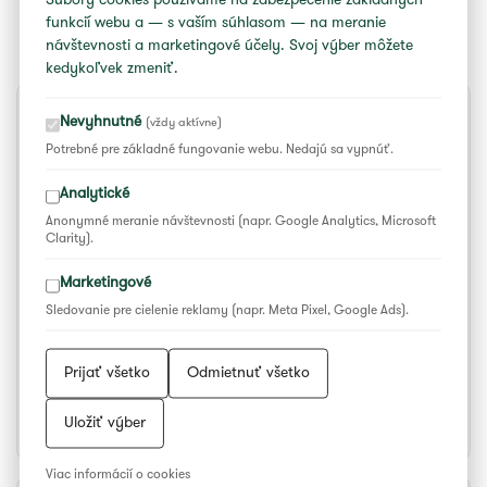
Súbory cookies používame na zabezpečenie základných
VIACDENNÉ PROGRAMY
funkcií webu a — s vaším súhlasom — na meranie
návštevnosti a marketingové účely. Svoj výber môžete
kedykoľvek zmeniť.
Nevyhnutné
(vždy aktívne)
ŠKOLA REMESIEL ÚĽUV
Potrebné pre základné fungovanie webu. Nedajú sa vypnúť.
Analytické
Areál amfiteátra – Pod Májkou
Anonymné meranie návštevnosti (napr. Google Analytics, Microsoft
Clarity).
Nedeľa: 10:00 – 14:00
Marketingové
Sledovanie pre cielenie reklamy (napr. Meta Pixel, Google Ads).
Príprava:
Katarína Chruščová
Tvorivé dielne tradičných remesiel pre návštevníkov festivalu.
Prijať všetko
Odmietnuť všetko
Príďte si vytvoriť niečo pekné z prírodných pletív (slama,
šúpolie, pálka), vytočiť si vlastnú mištičku či vytvoriť šperk
Uložiť výber
technikou vybíjania mosadzným plechom.
Viac informácií o cookies