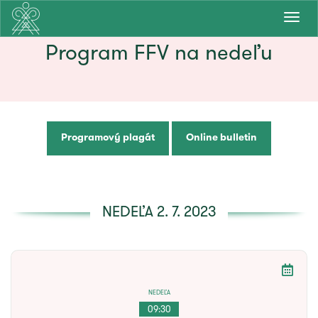
Prepn
navig
Program FFV na nedeľu
Programový plagát
Online bulletin
NEDEĽA 2. 7. 2023
NEDEĽA
09:30